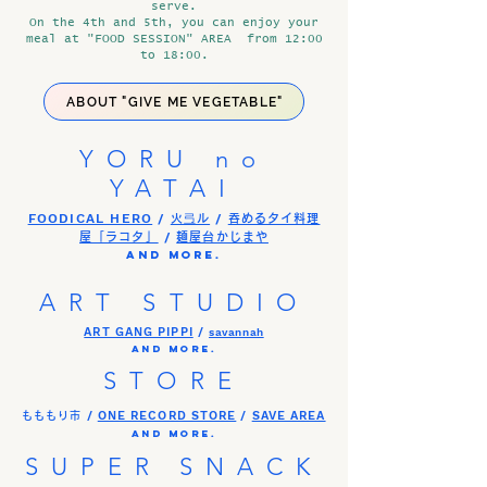
serve.
On the 4th and 5th, you can enjoy your
meal at "FOOD SESSION" AREA from 12:00
to 18:00.
ABOUT "GIVE ME VEGETABLE"
YORU no
YATAI
FOODICAL HERO
/
/
火弖ル
吞めるタイ料理
/
屋「ラコタ」
麺屋台かじまや
and more.
ART STUDIO
ART GANG PIPPI
/
savannah
and more.
STORE
/
ONE RECORD STORE
/
SAVE AREA
もももり市
and more.
SUPER
SNACK