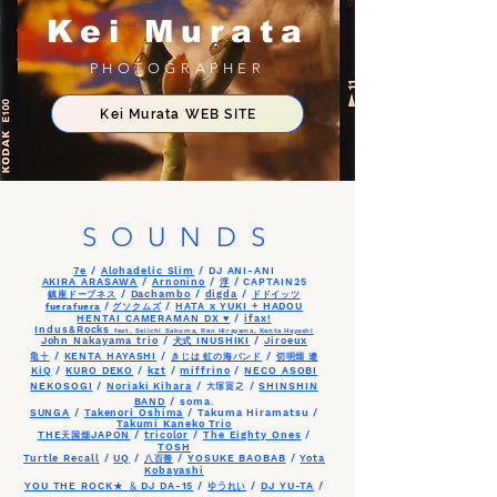
Kei Murata
PHOTOGRAPHER
Kei Murata WEB SITE
SOUNDS
7e
/
Alohadelic Slim
/ DJ ANI-ANI
AKIRA ARASAWA
/
Arnonino
/
/ CAPTAIN25
浮
/
Dachambo
/
digda
/
鎮座ドープネス
ドドイッツ
/
/
HATA x YUKI + HADOU
fuerafuera
グソクムズ
HENTAI CAMERAMAN DX ♥
/
ifax!
Indus&Rocks
feat. Seiichi Sakuma, Ren Hirayama, Kenta Hayashi
John Nakayama trio
/
INUSHIKI
/
Jiroeux
犬式
/
KENTA HAYASHI
/
/
亀十
きじは 虹の海バンド
切明畑 遼
KiQ
/
KURO DEKO
/
kzt
/
miffrino
/
NECO ASOBI
NEKOSOGI
/
Noriaki Kihara
/
/
SHINSHIN
大塚寛之
BAND
/ soma.
SUNGA
/
Takenori Oshima
/ Takuma Hiramatsu /
Takumi Kaneko Trio
THE
JAPON
/
tricolor
/
The Eighty Ones
/
天国畑
TOSH
Turtle Recall
/
UQ
/
/
YOSUKE BAOBAB
/
Yota
八百善
Kobayashi
YOU THE ROCK★
DJ DA-15
/
/
DJ YU-TA
/
＆
ゆうれい