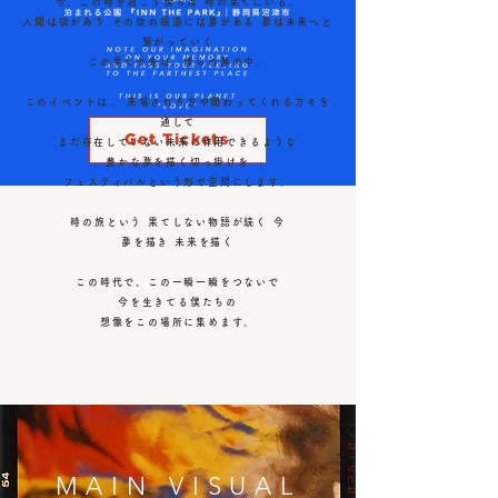
今、この時を過ごす僕らは 時の果てにいる。
人間は欲があり その欲の根源には夢がある 夢は未来へと
繋がっていく
この果ての先は、僕らの夢の中。
このイベントは、 来場される方や関わってくれる方々を
通して
Get Tickets
まだ存在していない未来に作用できるような
豊かな夢を描く切っ掛けを
フェスティバルという形で空間にします。
時の旅という 果てしない物語が続く 今
夢を描き 未来を描く
この時代で、この一瞬一瞬をつないで
今を生きてる僕たちの
想像をこの場所に集めます。
MAIN VISUAL