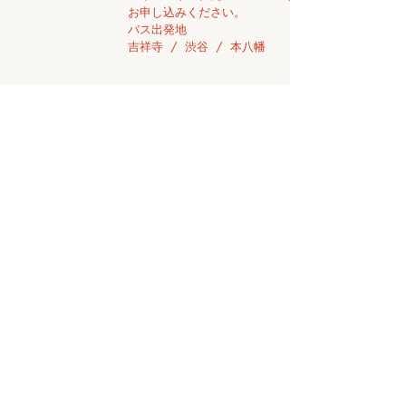
お申し込みください。
​バス出発地
​吉祥寺 / 渋谷 / 本八幡
Train
東海道本線「沼津」駅から
タクシーで約7km
約18分