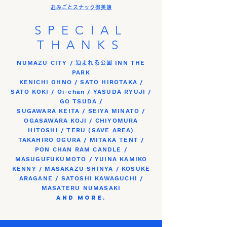
おみごとスナック御美娘
SPECIAL
THANKS
NUMAZU CITY /
INN THE
泊まれる公園
PARK
KENICHI OHNO / SATO HIROTAKA /
SATO KOKI / Oi-chan / YASUDA RYUJI /
GO TSUDA /
SUGAWARA KEITA / SEIYA MINATO /
OGASAWARA KOJI / CHIYOMURA
HITOSHI / TERU (SAVE AREA)
TAKAHIRO OGURA / MITAKA TENT /
PON CHAN RAM CANDLE /
MASUGUFUKUMOTO / YUINA KAMIKO
KENNY / MASAKAZU SHINYA / KOSUKE
ARAGANE / SATOSHI KAWAGUCHI /
MASATERU NUMASAKI
and more.