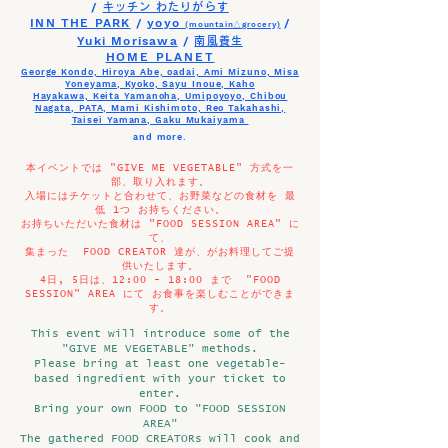
/
キッチン わたりがらす
INN THE PARK
/
yoyo
/
(mountain△grocery)
Yuki Morisawa
/
南風養生
HOME PLANET
George Kondo, Hiroya Abe, oadai, Ami Mizuno, Misa
Yoneyama, Kyoko, Sayu Inoue, Kaho
Hayakawa,
Keita Yamanoha, Umipoyoyo, Chibou
Nagata, PATA, Mami Kishimoto, Reo Takahashi,
Taisei Yamana, Gaku Mukaiyama
and more.
本イベントでは "GIVE ME VEGETABLE" 方式を一
部、取り入れます。
入場にはチケットと合わせて、お野菜などの食材を 最
低 1つ お持ちください。
お持ちいただいた食材は "FOOD SESSION AREA" に
て、
集まった FOOD CREATOR 達が、がお料理してご提
供いたします。
4日, 5日は、12:00 - 18:00 まで "FOOD
SESSION" AREA にて お食事を楽しむことができま
す。
This event will introduce some of the
"GIVE ME VEGETABLE" methods.
Please bring at least one vegetable-
based ingredient with your ticket to
enter.
Bring your own FOOD to "FOOD SESSION
AREA"
The gathered FOOD CREATORs will cook and