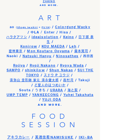
ZAKINO
and more.
ART
ao
/
Colorgung Wacky
(
Shogo Iwakiri
×
PUYA
)
/
LA
/
Enter / Hisa /
中
/
idealsolution
/
Keino
/
ハラタアツシ
日下部 泰
/
生
Konirow
/
KOU MAEDA
/
Leh
/
/
Mon Koutaro Ooyama
/
/
密林東京
森本晃司
Naoki /
Natsuki Hanyu
/
Ninosathes
/
西田茜
/
Rojiya
/
Ryoji Nakano
/
Ryoya Wada
/
SAMPO
/
shinkilow
/
Shun Nakao
/
SUI THE
TOKYO
/
P
/
スドウ
ユウジ
/
/ Takuji
須弥山 念形師 家元 須永健太郎
高村月
/
/
ど星人のはつめいか
Souta /
/
URARA
/
/
うきち
海と梨
UMP TEMP
/
YANKEECONG
/
Yuhei Takahata
/
YUJI ODA
and more.
FOOD
SESSION
/
NAMISUKE
/
IKI-BA
アキラカレー
美酒佳肴